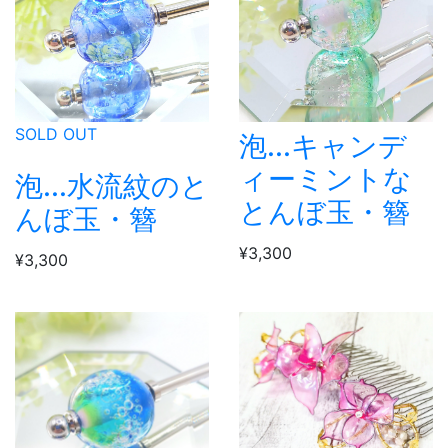
SOLD OUT
泡...キャンデ
ィーミントな
泡...水流紋のと
とんぼ玉・簪
んぼ玉・簪
¥3,300
¥3,300