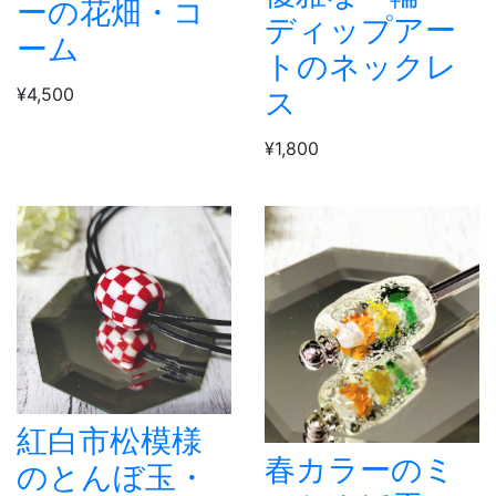
ーの花畑・コ
ディップアー
ーム
トのネックレ
¥4,500
ス
¥1,800
紅白市松模様
春カラーのミ
のとんぼ玉・