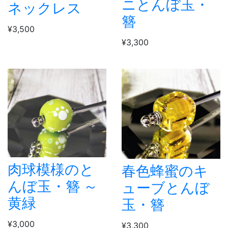
ニとんぼ玉・
ネックレス
簪
¥3,500
¥3,300
肉球模様のと
春色蜂蜜のキ
んぼ玉・簪 ～
ューブとんぼ
黄緑
玉・簪
¥3,000
¥3,300