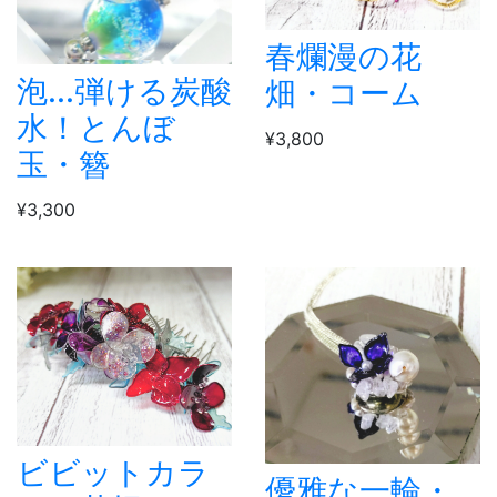
春爛漫の花
泡...弾ける炭酸
畑・コーム
水！とんぼ
¥3,800
玉・簪
¥3,300
ビビットカラ
優雅な一輪・