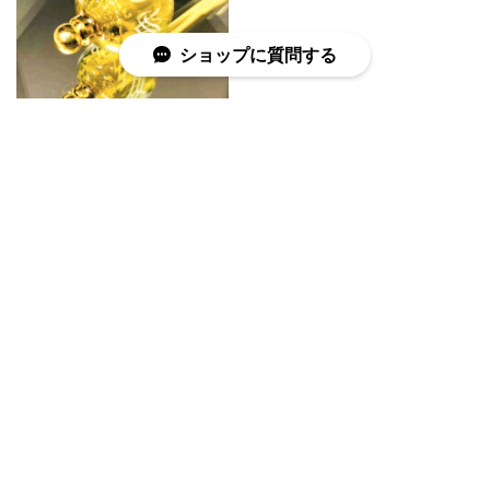
ショップに質問する
SOLD OUT
金箔入りとん
ぼ玉・簪 ～金
夏海色のグラ
デーションキ
¥3,800
ューブとんぼ
玉・簪
¥3,300