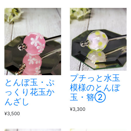
プチっと水玉
とんぼ玉・ぷ
模様のとんぼ
っくり花玉か
玉・簪②
んざし
¥3,300
¥3,500