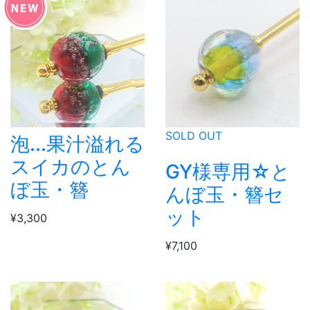
SOLD OUT
泡...果汁溢れる
スイカのとん
GY様専用☆と
ぼ玉・簪
んぼ玉・簪セ
ット
¥3,300
¥7,100