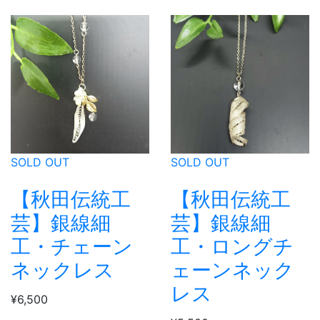
SOLD OUT
SOLD OUT
【秋田伝統工
【秋田伝統工
芸】銀線細
芸】銀線細
工・チェーン
工・ロングチ
ネックレス
ェーンネック
レス
¥6,500