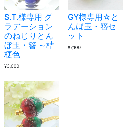
S.T.様専用 グ
GY様専用☆と
ラデーション
んぼ玉・簪セ
のねじりとん
ット
ぼ玉・簪 ～桔
¥7,100
梗色
¥3,000