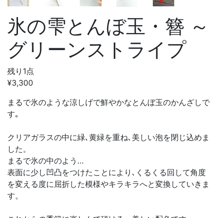
氷の雫とんぼ玉・簪 ～
グリーンストライプ
残り1点
¥3,300
まるで氷のような涼しげで鮮やかなとんぼ玉のかんざしで
す｡
クリアガラスの中に緑､黄緑を重ね､美しい泡を閉じ込めま
した。
まるで氷の中のよう…
表面に少し凹凸をつけたことにより､くるくる回して角度
を変える度に屈折した模様やキラキラへと変換していきま
す。