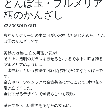
とんぼ玉・プルメリア
柄のかんざし
¥2,800
SOLD OUT
爽やかなグリーンの中に可愛い水中花を閉じ込めた、とん
ぼ玉のかんざしです。
黄緑の地色に､白の可愛い花が!
その上に透明のガラスを被せると､まるで水中に咲き誇る
プルメリアのように…｡
「水中花」という技法で､特別な技術が必要なとんぼ玉で
す｡
金具やパーツをシックな金古美色にすることで､水中花を
引き立てました｡
垂れ下がるデザインで可愛らしいも表現｡
繊細で愛らしい世界をあなたの髪元に。