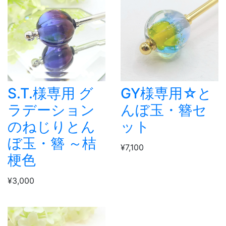
S.T.様専用 グ
GY様専用☆と
ラデーション
んぼ玉・簪セ
のねじりとん
ット
ぼ玉・簪 ～桔
¥7,100
梗色
¥3,000