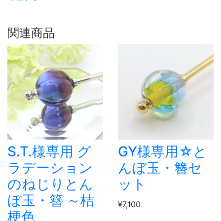
関連商品
S.T.様専用 グ
GY様専用☆と
ラデーション
んぼ玉・簪セ
のねじりとん
ット
ぼ玉・簪 ～桔
¥7,100
梗色