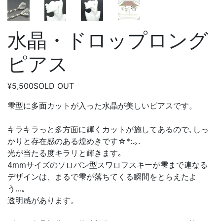
水晶・ドロップロング
ピアス
¥5,500
SOLD OUT
雫型に多面カットが入った水晶が美しいピアスです。
キラキラっと多方面に輝くカットが施してあるので､しっ
かりと存在感のある煌めきです☆*:.｡.
光が当たる度キラリと輝きます｡
4mmサイズのソロバン型スワロフスキーが雫まで連なる
デザインは、まるで雫が落ちてくる瞬間をとらえたよ
う…｡
透明感があります。