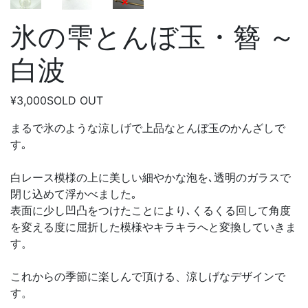
氷の雫とんぼ玉・簪 ～
白波
¥3,000
SOLD OUT
まるで氷のような涼しげで上品なとんぼ玉のかんざしで
す｡
白レース模様の上に美しい細やかな泡を､透明のガラスで
閉じ込めて浮かべました｡
表面に少し凹凸をつけたことにより､くるくる回して角度
を変える度に屈折した模様やキラキラへと変換していきま
す。
これからの季節に楽しんで頂ける、涼しげなデザインで
す。