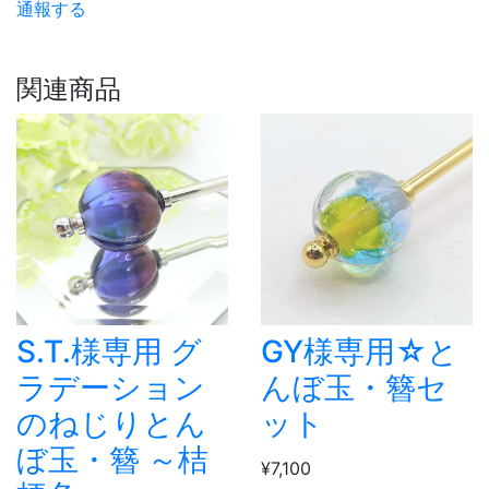
通報する
関連商品
S.T.様専用 グ
GY様専用☆と
ラデーション
んぼ玉・簪セ
のねじりとん
ット
ぼ玉・簪 ～桔
¥7,100