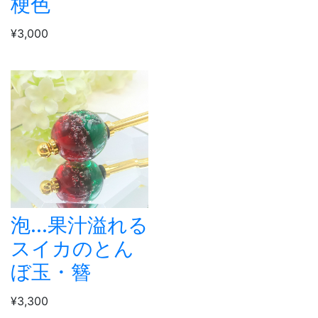
梗色
¥3,000
泡...果汁溢れる
スイカのとん
ぼ玉・簪
¥3,300