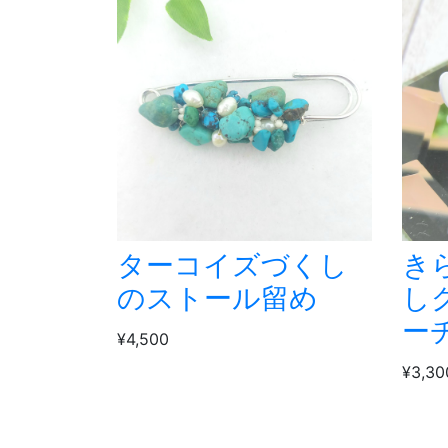
ターコイズづくし
き
のストール留め
し
ー
¥4,500
¥3,30