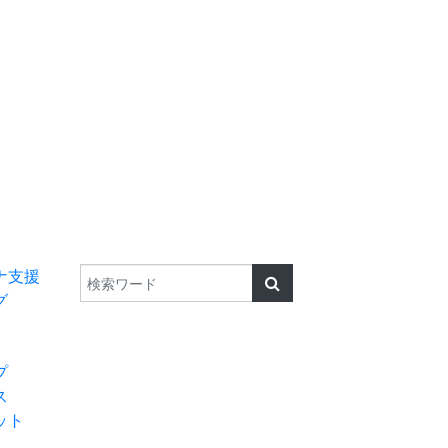
検索
TEL 0182-32-957
ナ支援
グ
プ
ス
ット