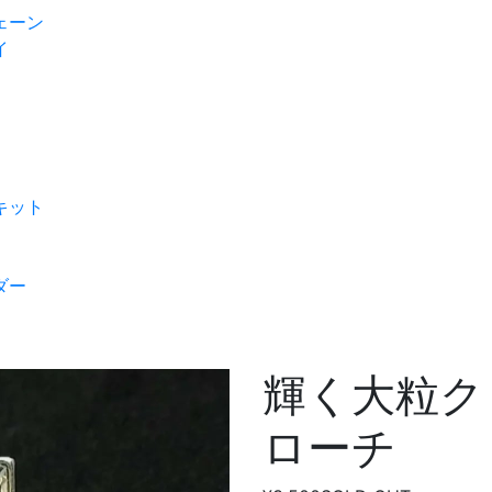
ェーン
イ
キット
ダー
輝く大粒ク
ローチ