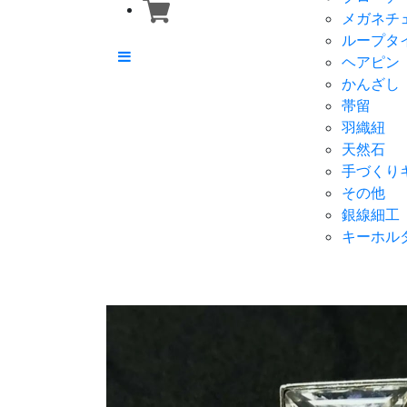
メガネチ
ループタ
ヘアピン
かんざし
帯留
羽織紐
天然石
手づくり
その他
銀線細工
キーホル