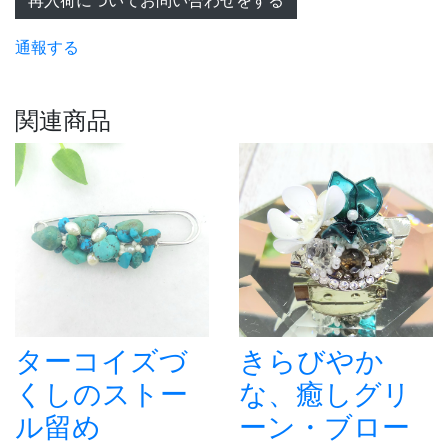
再入荷についてお問い合わせをする
通報する
関連商品
ターコイズづ
きらびやか
くしのストー
な、癒しグリ
ル留め
ーン・ブロー