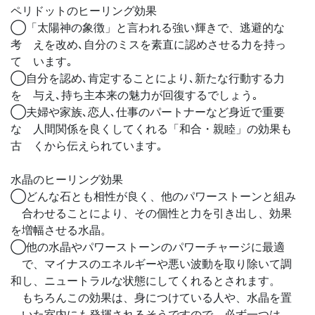
ペリドットのヒーリング効果
◯「太陽神の象徴」と言われる強い輝きで、逃避的な
考 えを改め､自分のミスを素直に認めさせる力を持っ
て います｡
◯自分を認め､肯定することにより､新たな行動する力
を 与え､持ち主本来の魅力が回復するでしょう｡
◯夫婦や家族､恋人､仕事のパートナーなど身近で重要
な 人間関係を良くしてくれる「和合・親睦」の効果も
古 くから伝えられています｡
水晶のヒーリング効果
◯どんな石とも相性が良く、他のパワーストーンと組み
合わせることにより、その個性と力を引き出し、効果
を増幅させる水晶。
◯他の水晶やパワーストーンのパワーチャージに最適
で、マイナスのエネルギーや悪い波動を取り除いて調
和し、ニュートラルな状態にしてくれるとされます。
もちろんこの効果は、身につけている人や、水晶を置
いた室内にも発揮されるそうですので、必ず一つは