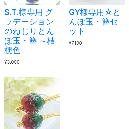
S.T.様専用 グ
GY様専用☆と
ラデーション
んぼ玉・簪セ
のねじりとん
ット
ぼ玉・簪 ～桔
¥7,100
梗色
¥3,000