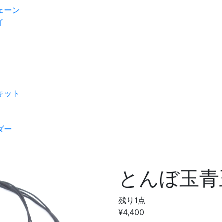
ェーン
イ
キット
ダー
とんぼ玉青
残り1点
¥4,400