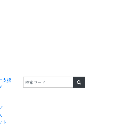
検索
TEL 0182-32-957
ナ支援
グ
プ
ス
ット