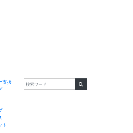
検索
TEL 0182-32-957
ナ支援
グ
プ
ス
ット