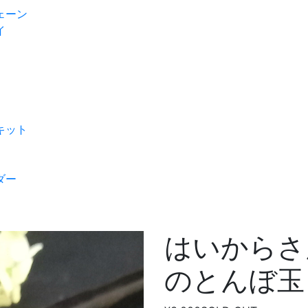
ェーン
イ
キット
ダー
はいからさ
のとんぼ