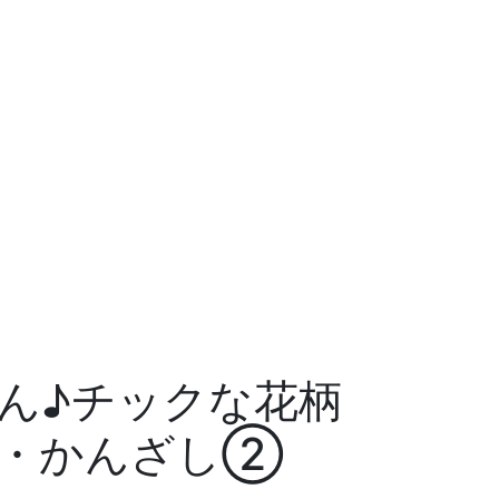
ん♪チックな花柄
玉・かんざし②