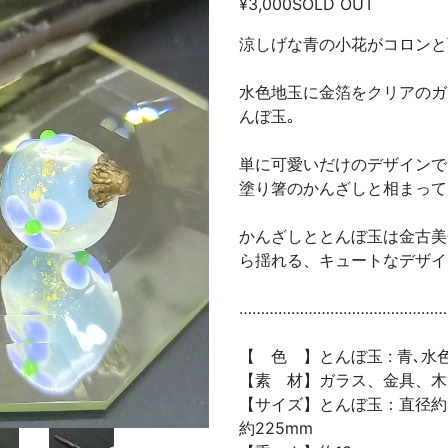
¥3,000
SOLD OUT
涼しげな青の小花がコロンと
水色地玉に金箔をクリアのガ
んぼ玉｡
単に可愛いだけのデザインで
塗り箸のかんざしと相まって
かんざしととんぼ玉は金古美
ら揺れる、キュートなデザイ
…………………………………………
【 色 】とんぼ玉 : 青､水色
【素 材】ガラス、金具、木
【サイズ】とんぼ玉：直径約13
約225mm