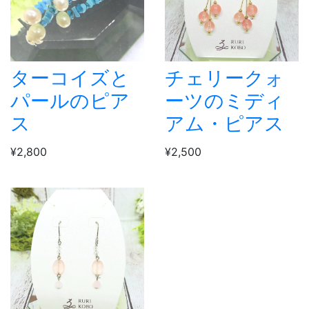
ターコイズと
チェリークォ
パールのピア
ーツのミディ
ス
アム・ピアス
¥2,800
¥2,500