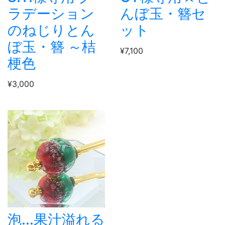
ラデーション
んぼ玉・簪セ
のねじりとん
ット
ぼ玉・簪 ～桔
¥7,100
梗色
¥3,000
泡...果汁溢れる