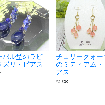
ーバル型のラピ
チェリークォー
ラズリ・ピアス
のミディアム・
アス
0
¥2,500