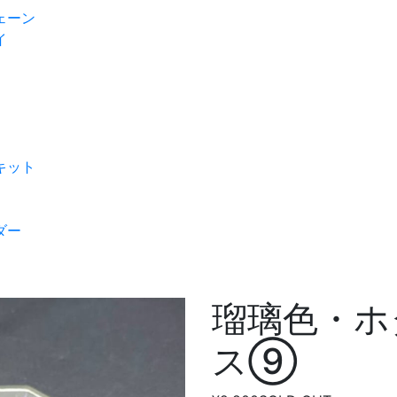
ェーン
イ
キット
ダー
瑠璃色・ホ
ス⑨