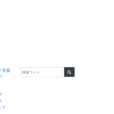
検索
TEL 0182-32-957
ナ支援
グ
プ
ス
ット