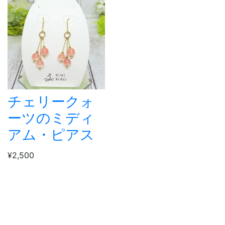
チェリークォ
ーツのミディ
アム・ピアス
¥2,500